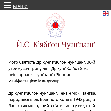
Меню
Skip
to
content
Й.С. К’ябґон Чунґцанґ
Його Святість Дрікунґ К’ябґон Чунґцанґ, 36-й
утримувач трону лінії Дрікунґ Каг’ю і 8-ма
реінкарнація Чунґцанґа Рінпоче є
маніфестацією Манджушрі.
Дрікунґ К’ябґон Чунґцанґ, Тензін Чокі Нанґва,
народився в рік Водяного Коня в 1942 році в
Лхокха як молодший з п’яти синів у видатній