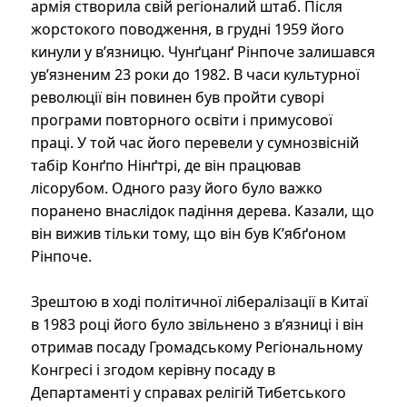
армія створила свій регіоналий штаб. Піcля
жорстокого поводження, в грудні 1959 його
кинули у в’язницю. Чунґцанґ Рінпоче залишався
ув’язненим 23 роки до 1982. В часи культурної
революції він повинен був пройти суворі
програми повторного освіти і примусової
праці. У той час його перевели у сумнозвісній
табір Конґпо Нінґтрі, де він працював
лісорубом. Одного разу його було важко
поранено внаслідок падіння дерева. Казали, що
він вижив тільки тому, що він був К’ябґоном
Рінпоче.
Зрештою в ході політичної лібералізації в Китаї
в 1983 році його було звільнено з в’язниці і він
отримав посаду Громадському Регіональному
Конгресі і згодом керівну посаду в
Департаменті у справах релігій Тибетського