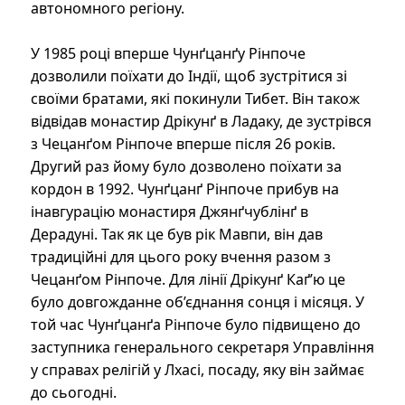
автономного регіону.
У 1985 році вперше Чунґцанґу Рінпоче
дозволили поїхати до Індії, щоб зустрітися зі
своїми братами, які покинули Тибет. Він також
відвідав монастир Дрікунґ в Ладаку, де зустрівся
з Чецанґом Рінпоче вперше після 26 років.
Другий раз йому було дозволено поїхати за
кордон в 1992. Чунґцанґ Рінпоче прибув на
інавгурацію монастиря Джянґчублінґ в
Дерадуні. Так як це був рік Мавпи, він дав
традиційні для цього року вчення разом з
Чецанґом Рінпоче. Для лінії Дрікунґ Каґ’ю це
було довгожданне об’єднання сонця і місяця. У
той час Чунґцанґа Рінпоче було підвищено до
заступника генерального секретаря Управління
у справах релігій у Лхасі, посаду, яку він займає
до сьогодні.