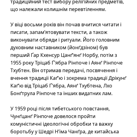
традиційний тест вибору релігійних предметів,
що належали колишнім перевтіленням.
У віці восьми років він почав вчитися читати і
писати, запам’ятовувати тексти, а також
виконувати обряди і ритуали. Його головним
духовним наставником (йонґдзіном) був
перший Ґар Кхенсур Цанґ’янґ Норбу, потім з
1955 року Тріцаб Ґ’ябра Рінпоче і Аянґ Рінпоче
Тхубтен. Він отримав передачі, посвячення і
вчення традиції Каґ’ю і зокрема традиції Дрікунґ
Каґ’ю від Тріцаб Ґ’ябра, Аянґ Тхубтена, Лхо
Бонґтрула Рінпоче та інших видатних лам.
У 1959 році після тибетського повстання,
Чунґцанґ Рінпоче довелося пройти
комуністичні ідеологічні обробки та важку
боротьбу у Шедрі Н’їма Чанґра, де китайська