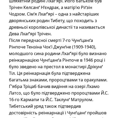
шляхетній родині Лхаґ’ярі. Його батьком був
Трічен Келсанґ Н’єндрак, а матір’ю Ріґзін
Чодзом. Сім’я Лхаґ’ярі – одна з найстаріших
дворянських родин Тибету, що походить з
древньої королівської династії та називається
Дева Лхаґ’ярі Трічен.
Після передчасної смерті 7-го Чунґцанґа
Рінпоче Тензіна Чок’ї Джунґне (1909-1940),
молодшого сина родини Лхаґ’ярі було визнано
реінкарнацією Чунґцанґа Рінпоче в 1946 році і
було зведено на престол в монастирі Дрікунґ
Тіл. Ця реінкарнація була підтверджена
багатьма знаками, пророцтвами та оракулами.
Ґ’ябра Тріцаб бачив видіння на озері Лхамо
Латсо, що було підтверджено пророцтвами Й.С.
16-го Кармапи та Й.С. Таклунґ Матрулом.
Тибетський уряд також підтвердив
достовірність реінкарнації і Чунґцанґ пройшов