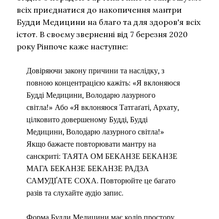
всіх приєднатися до накопичення мантри
Будди Медицини на благо та для здоров'я всіх
істот. В своєму зверненні від 7 березня 2020
року Рінпоче каже наступне:
Довіряючи закону причини та наслідку, з
повною концентрацією кажіть: «Я вклоняюся
Будді Медицини, Володарю лазурного
світла!» Або «Я вклоняюся Татгаґаті, Архату,
цілковито довершеному Будді, Будді
Медицини, Володарю лазурного світла!»
Якщо бажаєте повторювати мантру на
санскриті: ТАЯТА ОМ БЕКАНЗЕ БЕКАНЗЕ
МАГА БЕКАНЗЕ БЕКАНЗЕ РАДЗА
САМУДҐАТЕ СОХА.
Повторюйте це багато
разів та слухайте аудіо запис.
Форма Будди Медицини має колір простору,