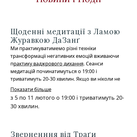
Щоденні медитації з Ламою
Журавкою ДаЗанґ
Ми практикуватимемо різні техніки
трансформації негативних емоцій вживаючи
п
рактику ваджрового дихання
. Сеанси
медитацій починатимуться о 19:00 і
триватимуть 20-30 хвилин. Якщо ви ніколи не
практикували ваджрове дихання, ми радимо
Показати більше
вам ознайомитися з цією практикою.
з 5 по 11 лютого о 19:00 і триватимуть 20-
30 хвилин.
Приєдуйтесь за посиланням у
zoom
.
Зверненння від Траґи