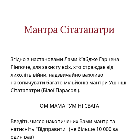
Мантра Сітатапатри
Згідно з настановами Лами К’ябдже Ґарчена
Рінпоче, для захисту всіх, хто страждає від
лихоліть війни, надзвичайно важливо
накопичувати багато мільйонів мантри Ушніші
Сітатапатри (Білої Парасолі).
ОМ МАМА ГУМ НІ СВАГА
Введіть число накопичених Вами мантр та
натисніть "Відправити" (не більше 10 000 за
один раз)