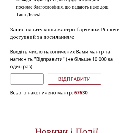
посилає благословіння, що падають наче дощ.
Таші Делек!
Запис начитування мантри Ґ
арченом Рінпоче
доступний за посиланням:
Введіть число накопичених Вами мантр та
натисніть "Відправити" (не більше 10 000 за
один раз)
Всього накопичено мантр:
67630
Новини і Події