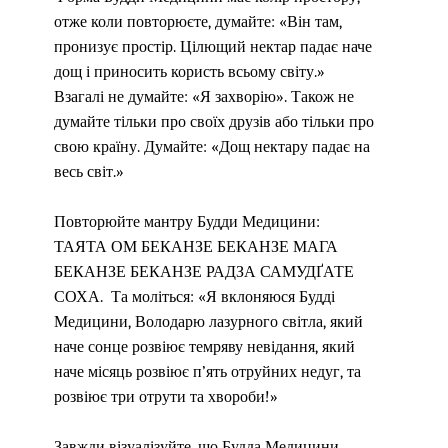
отже коли повторюєте, думайте: «Він там,
пронизує простір. Цілющий нектар падає наче
дощ і приносить користь всьому світу.»
Взагалі не думайте: «Я захворію». Також не
думайте тільки про своїх друзів або тільки про
свою країну. Думайте: «Дощ нектару падає на
весь світ.»
Повторюйте мантру Будди Медицини:
ТАЯТА ОМ БЕКАНЗЕ БЕКАНЗЕ МАГА
БЕКАНЗЕ БЕКАНЗЕ РАДЗА САМУДҐАТЕ
СОХА.
Та моліться: «Я вклоняюся Будді
Медицини, Володарю лазурного світла, який
наче сонце розвіює темряву невідання, який
наче місяць розвіює п’ять отруйних недуг, та
розвіює три отрути та хвороби!»
Завжди візуалізуйте, що Будда Медицини