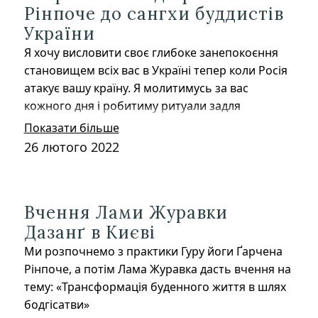
Рінпоче до сангхи буддистів
України
Я хочу висловити своє глибоке занепокоєння
становищем всіх вас в Україні тепер коли Росія
атакує вашу країну. Я молитимусь за вас
кожного дня і робитиму ритуали задля
швидкого припинення насильства у вашій
Показати більше
країні, а також за ваше відновлення зараз та в
26 лютого 2022
майбутньому. Маю надію що в цей час, як
ніколи раніше, ви згадуватиме про притулок,
бодічіту, та вчення Будди. Дуже важливо
Вчення Лами Журавки
пам‘ятати про карму та причинно-наслідковий
Дазанґ в Києві
зв’язок. Колективна негативна карма,
накопичена живими істотами цього світу за
Ми розпочнемо з практики Гуру йоги Ґарчена
багато минулих життів, стала причиною часу
Рінпоче, а потім Лама Журавка дасть вчення на
занепаду, в якому люди нападають одне на
тему: «Трансформація буденного життя в шлях
одного та розв‘язують війни. Це наслідок
бодгісатви»