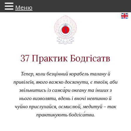
Меню
Skip
to
content
37 Практик Бодгісатв
Тепер, коли безцінний корабель талану й
привілеїв, якого важко досягнути, є твоїм, аби
звільнитись із самса́ри океану та інших з
нього визволяти, вдень і вночі невпинно й
чуйно прислухайся, осмислюй, медитуй – так
практикують бодгіса́тви.