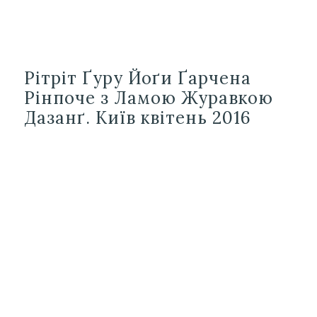
Рітріт Ґуру Йоґи Ґарчена
Рінпоче з Ламою Журавкою
Дазанґ. Київ квітень 2016