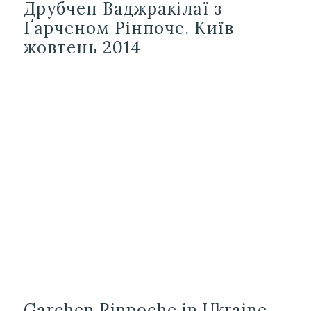
Друбчен Ваджракілаї з
Ґарченом Рінпоче. Київ
жовтень 2014
Garchen Rinpoche in Ukraine