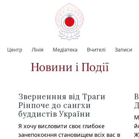
Центр
Лінія
Медіатека
Вчителі
Записи
Новини і Події
Зверненння від Траґи
В
Рінпоче до сангхи
Д
буддистів України
М
Я хочу висловити своє глибоке
й
занепокоєння становищем всіх вас в
Ж