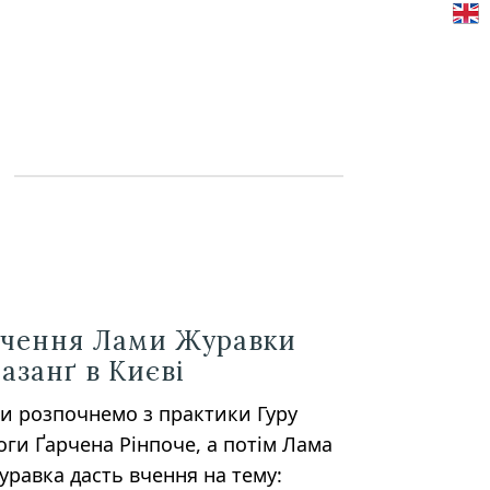
чення Лами Журавки
азанґ в Києві
и розпочнемо з практики Гуру
оги Ґарчена Рінпоче, а потім Лама
уравка дасть вчення на тему: