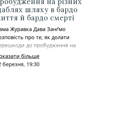
робудження на різних
аблях шляху в бардо
иття й бардо смерті
ама Журавка Дава Занґмо
озповість про те, як долати
ерешкоди до пробудження на
ізних щаблях шляху в бардо життя
оказати більше
̆ бардо смерті.
2 березня, 19:30
вичайні істоти, які звикли
іплятись за дуальність себе та
нших, перебувать у бардо життя та
мерті, терплячи при цьому багато
траждань. Проте, ми можемо
астосовувати практику, щоб
вільнитись від страждань бардо та