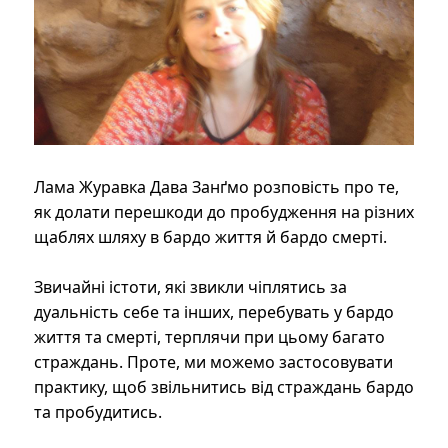
Лама Журавка Дава Занґмо розповість про те,
як долати перешкоди до пробудження на різних
щаблях шляху в бардо життя й бардо смерті.
Звичайні істоти, які звикли чіплятись за
дуальність себе та інших, перебувать у бардо
життя та смерті, терплячи при цьому багато
страждань. Проте, ми можемо застосовувати
практику, щоб звільнитись від страждань бардо
та пробудитись.