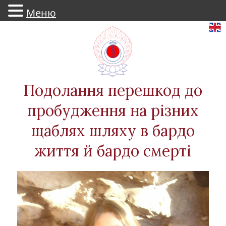
Меню
Skip
to
content
Подолання перешкод до
пробудження на різних
щаблях шляху в бардо
життя й бардо смерті