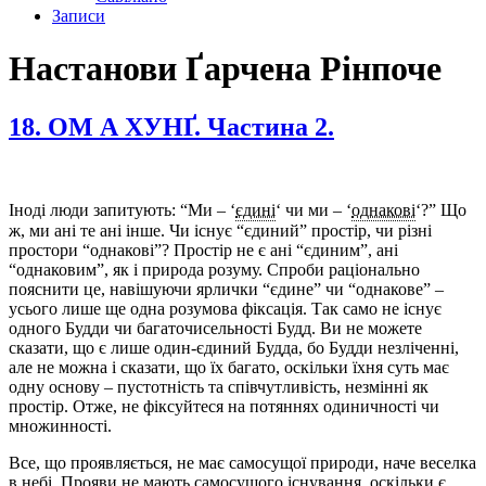
Записи
Настанови Ґарчена Рінпоче
18. ОМ А ХУНҐ. Частина 2.
Іноді люди запитують: “Ми – ‘
єдині
‘ чи ми – ‘
однакові
‘?” Що
ж, ми ані те ані інше. Чи існує “єдиний” простір, чи різні
простори “однакові”? Простір не є ані “єдиним”, ані
“однаковим”, як і природа розуму. Спроби раціонально
пояснити це, навішуючи ярлички “єдине” чи “однакове” –
усього лише ще одна розумова фіксація. Так само не існує
одного Будди чи багаточисельності Будд. Ви не можете
сказати, що є лише один-єдиний Будда, бо Будди незліченні,
але не можна і сказати, що їх багато, оскільки їхня суть має
одну основу – пустотність та співчутливість, незмінні як
простір. Отже, не фіксуйтеся на потяннях одиничності чи
множинності.
Все, що проявляється, не має самосущої природи, наче веселка
в небі. Прояви не мають самосущого існування, оскільки є