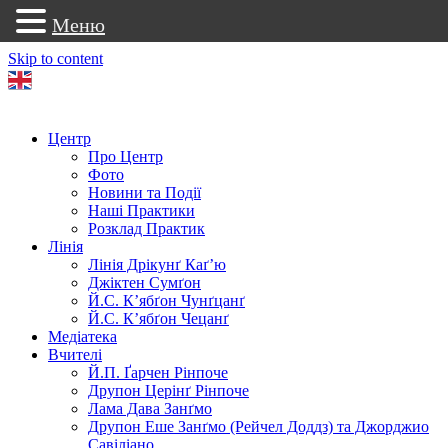
Меню
Skip to content
Центр
Про Центр
Фото
Новини та Події
Наші Практики
Розклад Практик
Лінія
Лінія Дрікунґ Каґ’ю
Джіктен Сумґон
Й.С. К’ябґон Чунґцанґ
Й.С. К’ябґон Чецанґ
Медіатека
Вчителі
Й.П. Ґарчен Рінпоче
Друпон Церінґ Рінпоче
Лама Дава Занґмо
Друпон Еше Занґмо (Рейчел Доддз) та Джорджио
Савіліано