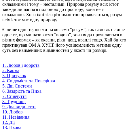
складаними і тому – несталими. Природа розуму всіх істот
завжди лишається подібною до простору; вона не є
складаною. Хоча їхні тіла різноманітно проявляються, розум
всіх істот має одну природу.
Є лише одне те, що ми називаємо “розум”, так само як є лише
одне те, що ми називаємо “водою”, хоча вода проявляється в
різних формах – як океани, ріки, дощ, краплі тощо. Хай би хто
практикував ОМ А ХУНҐ, його усвідомленість матиме одну
суть без найменших відмінностей у якості чи розмірі.
1. Любов і доброта
2. Карма
3. Притулок
4. Свідомість та Поведінка
5. Дві Системи
6. Заздрість та Пиха
7. Співчуття
8. Труднощі
9. Два види істот
10. Любов
11. Невідання
12. Дії
13. Пхова