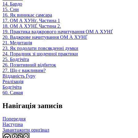
14. Бардо
15. Сни
16. Як виникає самсара
17. ОМ А ХУНґ. Частина 1
18. ОМ А ХУНҐ. Частина 2.
19. Практика ваджрового начитування ОМ А ХУНҐ
20. Ваджрове начитування ОМ А ХУНҐ
21. Медитація
23. Як подолати повсякденні думки
24. Порадник зі щоденної практики
25. Бодгічіта
26. Позитивний відбиток
27. Що є важливим?
Відданість Ґуру
Реалізація
Бодгічіта
60. Самая
Навігація записів
Попередня
Наступна
Завантажити ориґінал