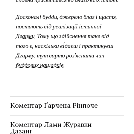
Досконалі будди, джерело благ і щастя,
постають від реалізації істинної
Дгарми
. Тому що здійснення таке від
того є, наскільки ві́даєш і практикуєш
Дгарму, тут варто роз’яснити чин
буддових нащадків
.
Коментар Ґарчена Рінпоче
Коментар Лами Журавки
Дазанґ