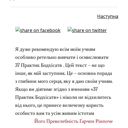
Наступна
Я дуже рекомендую всім моїм учням
особливо ретельно вивчати і осмислювати
37 Практик Бодхісатв . Цей текст – не що
інше, як мій заступник. Це – основна порада
з глибини мого серця, яку я даю своїм учням.
Якщо ви діятиме згідно з вченням «37
Практик Бодхісатв» і ніколи не відхилитесь
від нього, це принесе величезну користь
особисто вам та усім живим істотам
Його Превелебність Ґарчен Рінпоче