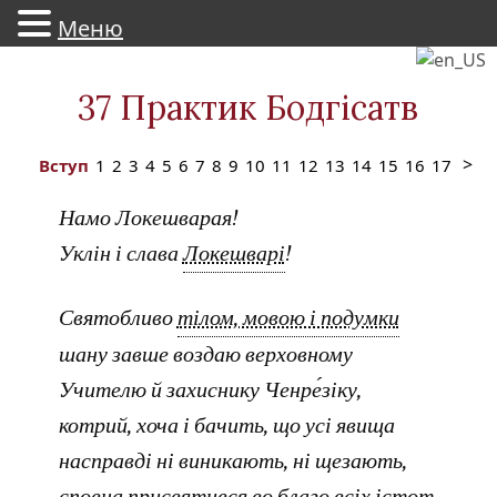
Меню
Skip
to
37 Практик Бодгісатв
content
Вступ
1
2
3
4
5
6
7
8
9
10
11
12
13
14
15
16
17
18
1
Намо Локешварая!
Уклін і слава
Локешварі
!
Святобливо
тілом, мовою і подумки
шану завше воздаю верховному
Учителю й захиснику Ченре́зіку,
котрий, хоча і бачить, що усі явища
насправді ні виникають, ні щезають,
сповна присвятився во благо всіх істот.